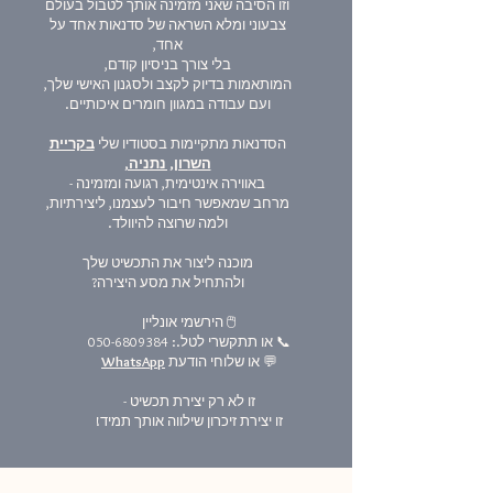
וזו הסיבה שאני מזמינה אותך לטבול בעולם
צבעוני ומלא השראה של סדנאות אחד על
אחד,
בלי צורך בניסיון קודם,
המותאמות בדיוק לקצב ולסגנון האישי שלך,
ועם עבודה במגוון חומרים איכותיים.
הסדנאות מתקיימות בסטודיו שלי
בקריית
השרון, נתניה,
באווירה אינטימית, רגועה ומזמינה -
מרחב שמאפשר חיבור לעצמנו, ליצירתיות,
ולמה שרוצה להיוולד.
מוכנה ליצור את התכשיט שלך
ולהתחיל את מסע היצירה?
🖱️ הירשמי אונליין
📞 או תתקשרי לטל.:
050-6809384
💬 או שלוחי הודעת
WhatsApp
זו לא רק יצירת תכשיט -
זו יצירת זיכרון שילווה אותך תמיד!