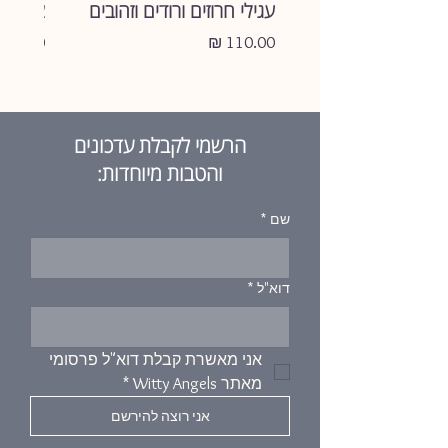
עגילי חרוזים ורודים וזהובים
צמיד ע
מרוצה
,
אשמח לקבלו חזרה ולהשיב
מחיר
מחיר
לך את כספך
.
הרשמי לקבלת עדכונים
והטבות מיוחדות:
שם
*
דוא"ל
*
אני מאשרת קבלת דוא"ל פרסומי 
מאתר Witty Angels
*
אני רוצה להירשם