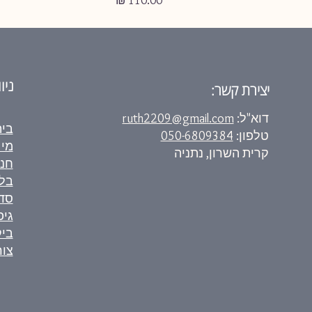
ניו
יצירת קשר:
דוא"ל:
ruth2209@gmail.com
בי
טלפון:
050-6809384
מי 
קרית השרון, נתניה
חנ
בלו
סד
גיפ
ביק
צור