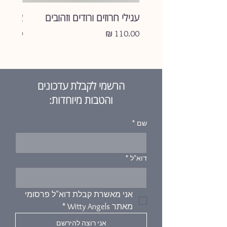
אם לקנות?
עגילי חרוזים ורודים וזהובים
צמיד ע
אל דאגה. במידה ותרכשי ולא תיהיי
מחיר
מחיר
מרוצה, אשמח לקבלו חזרה ולהשיב
לך את כספך.
הרשמי לקבלת עדכונים
והטבות מיוחדות:
שם
*
דוא"ל
*
אני מאשרת קבלת דוא"ל פרסומי 
מאתר Witty Angels
*
אני רוצה להירשם