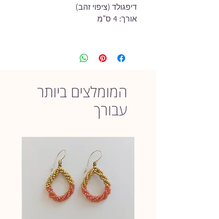
דיפגולד (ציפוי זהב)
אורך: 4 ס"מ
ניתן לשלב עם
שרשרת תואמת
.
למכירה עגילים בלבד. תמונה וסרטון
עם השרשרת לצורך ההמחשה.
המומלצים ביותר
כל הפריטים בחנות witty
עבורך
angles נוצרו בעבודת יד על-ידי,
באהבה ובקפידה, תוך שימוש
בחומרים האיכותיים ביותר.
חשוב לי שלקוחות witty angles יהנו
מחווית הקנייה והתכשיטים - אם לא
תיהיי מרוצה מהתכשיט שרכשת, את
מוזמנת להחזירו (בכפוף לתקנון
ההחזרות) וכספך יוחזר לך מיד לאחר
קבלת הפריט.
אז, אהבת את הפריט ואת מתלבטת