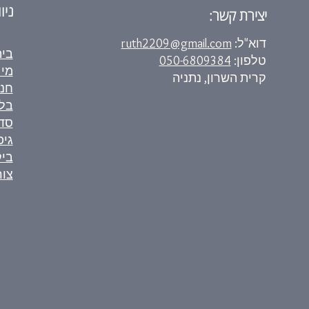
ניו
יצירת קשר:
דוא"ל:
ruth2209@gmail.com
בי
טלפון:
050-6809384
מי 
קרית השרון, נתניה
חנ
בלו
סד
גיפ
ביק
צור