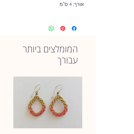
אורך: 4 ס"מ
כל הפריטים בחנות witty
angles נוצרו בעבודת יד על-ידי,
באהבה ובקפידה, תוך שימוש
בחומרים האיכותיים ביותר.
המומלצים ביותר
חשוב לי שלקוחות witty angles יהנו
מחווית הקנייה והתכשיטים - אם לא
עבורך
תיהיי מרוצה מהתכשיט שרכשת, את
מוזמנת להחזירו (בכפוף לתקנון
ההחזרות) וכספך יוחזר לך מיד לאחר
קבלת הפריט.
אז, אהבת את הפריט ואת מתלבטת
אם לקנות?
אל דאגה. במידה ותרכשי ולא תיהיי
מרוצה, אשמח לקבלו חזרה ולהשיב
לך את כספך.